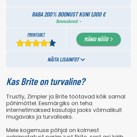
Asutatud
09/2021
Tasuta:
–
Pay’n’play
Jah
RABA 200% BOONUST KUNI 1,000 €
MÄNGI NÜÜD
Litsents
Eesti
Tervitusboonus:
100% / 100€
Boonuskood: –
Minimaalne sissemakse
20€
Litsents
HKL000400, HKL000071
Boonus kokku:
100€
PRONTOBET
Minimaalne väljamakse
50€
MÄNGI NÜÜD
Eestikeelne
Jah
Boonuskood:
–
Maksimaalne väljamakse
10000€ / iga nädal
Telefon
–
40000€ / iga kuu
Läbimängimise tingimus
25x (Dep+Boonus)
NÄITA LISAINFOT
E-mail
support
Mänguvalik
4000 mängu
Non sticky:
–
@koicasino.com
HEA TEADA
ÜLDINE
Kas Brite on turvaline?
BOONUSED
Maksuvaba
Jah
MÄNGI NÜÜD
Asutatud
02/2023
Tasuta:
–
Trustly, Zimpler ja Brite töötavad kõik samal
Pay’n’play
Jah
põhimõttel. Eesmärgiks on teha
Litsents
Eesti
Tervitusboonus:
100% / 100€
internetimaksed kasutaja jaoks võimalikult
Minimaalne sissemakse
20€
Litsents
HKT000060, HKL000373
mugavaks ja turvaliseks.
Boonus kokku:
100€
Minimaalne väljamakse
20€
Eestikeelne
–
Meie kogemuse põhjal on kolmest
Boonuskood:
–
eelnimetatust parim just Brite, sest asi käib
Maksimaalne väljamakse
–