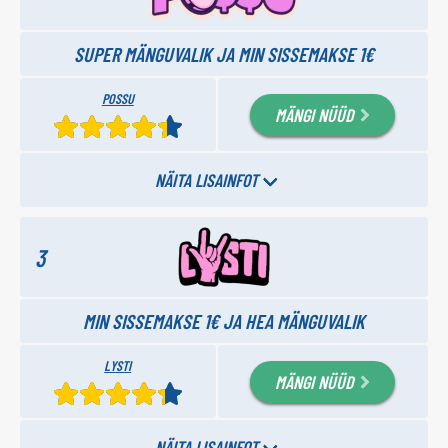
Pay’n’play
Jah
SUPER MÄNGUVALIK JA MIN SISSEMAKSE 1€
Minimaalne sissemakse
1€
POSSU
MÄNGI NÜÜD
Minimaalne väljamakse
20€
Maksimaalne väljamakse
10000€ / iga päev
NÄITA LISAINFOT
Mänguvalik
2100 mängu
HEA TEADA
ÜLDINE
3
Maksuvaba
Asutatud
04/2023
Pay’n’play
MIN SISSEMAKSE 1€ JA HEA MÄNGUVALIK
Litsents
Eesti
Minimaalne sissemakse
Litsents
HKL000400, HKL000071
LYSTI
MÄNGI NÜÜD
Minimaalne väljamakse
Eestikeelne
Jah
Maksimaalne väljamakse
Telefon
–
NÄITA LISAINFOT