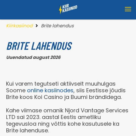
Kiirkasiinod
Brite lahendus
BRITE LAHENDUS
Uuendatud august 2026
Kui varem tegutseti aktiivselt muuhulgas
Soome
online kasiinodes
, siis Eestisse jõudis
Brite koos Koi Casino ja Buumi brändidega.
Kahe viimase omanik Njord Vantage Services
LTD sai 2023. aastal Eestis ametliku
tegevusloa ning võttis kohe kasutusele ka
Brite lahenduse.