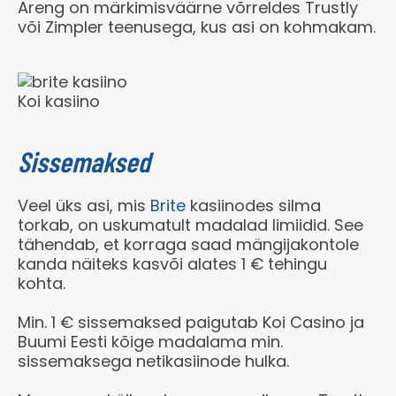
Areng on märkimisväärne võrreldes Trustly
Tervitusboonus:
200% / 1000€
või Zimpler teenusega, kus asi on kohmakam.
Boonus kokku:
1000€
Boonuskood:
–
Koi kasiino
Läbimängimise tingimus
50x (Boonus)
Sissemaksed
Non sticky:
–
MÄNGI NÜÜD
Veel üks asi, mis
Brite
kasiinodes silma
torkab, on uskumatult madalad limiidid. See
tähendab, et korraga saad mängijakontole
kanda näiteks kasvõi alates 1 € tehingu
kohta.
Min. 1 € sissemaksed paigutab Koi Casino ja
Buumi Eesti kõige madalama min.
sissemaksega netikasiinode hulka.