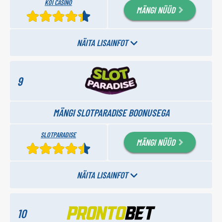
KOI CASINO
Boonuskood:
–
MÄNGI NÜÜD
Litsents
HKT000068, HKL000395
Minimaalne väljamakse
20€
Läbimängimise tingimus
–
Eestikeelne
–
Maksimaalne väljamakse
10000€ / iga päev
NÄITA LISAINFOT
Non sticky:
–
Telefon
–
Mänguvalik
1700 mängu
HEA TEADA
E-mail
support
MÄNGI NÜÜD
ÜLDINE
9
@casinodays.com
Maksuvaba
Jah
Asutatud
02/2022
BOONUSED
Pay’n’play
Jah
MÄNGI SLOTPARADISE BOONUSEGA
Litsents
Eesti
Tasuta:
–
Minimaalne sissemakse
1€
SLOTPARADISE
Litsents
HKL000400, HKL000071
Tervitusboonus:
100% / 500€ + 100 ts
MÄNGI NÜÜD
Minimaalne väljamakse
20€
Eestikeelne
Jah
Boonus kokku:
500€ + 100 ts
Maksimaalne väljamakse
10000€ / iga päev
NÄITA LISAINFOT
Telefon
–
Boonuskood:
–
Mänguvalik
1200 mängu
E-mail
support@buumi.com
HEA TEADA
Läbimängimise tingimus
35x (Boonus)
ÜLDINE
10
BOONUSED
Maksuvaba
Jah
Non sticky:
–