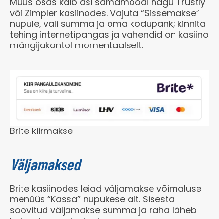
Muus osas käib asi samamoodi nagu Trustly
või Zimpler kasiinodes. Vajuta “Sissemakse”
nupule, vali summa ja oma kodupank; kinnita
tehing internetipangas ja vahendid on kasiino
mängijakontol momentaalselt.
Brite kiirmakse
Väljamaksed
Brite kasiinodes leiad väljamakse võimaluse
menüüs “Kassa” nupukese alt. Sisesta
soovitud väljamakse summa ja raha läheb