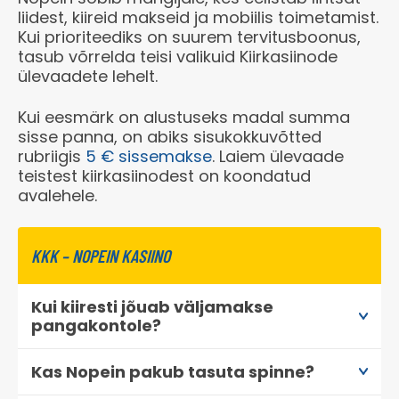
liidest, kiireid makseid ja mobiilis toimetamist.
Kui prioriteediks on suurem tervitusboonus,
tasub võrrelda teisi valikuid Kiirkasiinode
ülevaadete lehelt.
Kui eesmärk on alustuseks madal summa
sisse panna, on abiks sisukokkuvõtted
rubriigis
5 € sissemakse
. Laiem ülevaade
teistest kiirkasiinodest on koondatud
avalehele
.
KKK – NOPEIN KASIINO
Kui kiiresti jõuab väljamakse
pangakontole?
Pay N Play mudel teeb väljamakse
Kas Nopein pakub tasuta spinne?
automaatseks ning raha liigub tavaliselt