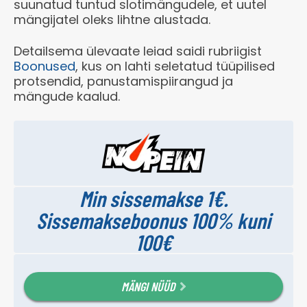
suunatud tuntud slotimängudele, et uutel
mängijatel oleks lihtne alustada.
Detailsema ülevaate leiad saidi rubriigist
Boonused
, kus on lahti seletatud tüüpilised
protsendid, panustamispiirangud ja
mängude kaalud.
Min sissemakse 1€.
Sissemakseboonus 100% kuni
100€
MÄNGI NÜÜD