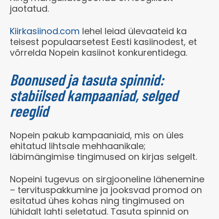
jaotatud.
Kiirkasiinod
.com
lehel leiad ülevaateid ka
teisest populaarsetest Eesti kasiinodest, et
võrrelda Nopein kasiinot konkurentidega.
Boonused ja tasuta spinnid:
stabiilsed kampaaniad, selged
reeglid
Nopein pakub kampaaniaid, mis on üles
ehitatud lihtsale mehhaanikale;
läbimängimise tingimused on kirjas selgelt.
Nopeini tugevus on sirgjooneline lähenemine
– tervituspakkumine ja jooksvad promod on
esitatud ühes kohas ning tingimused on
lühidalt lahti seletatud. Tasuta spinnid on