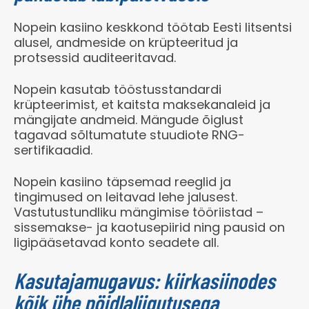
Nopein kasiino keskkond töötab Eesti litsentsi
alusel, andmeside on krüpteeritud ja
protsessid auditeeritavad.
Nopein kasutab tööstusstandardi
krüpteerimist, et kaitsta maksekanaleid ja
mängijate andmeid. Mängude õiglust
tagavad sõltumatute stuudiote RNG-
sertifikaadid.
Nopein kasiino täpsemad reeglid ja
tingimused on leitavad lehe jalusest.
Vastutustundliku mängimise tööriistad –
sissemakse- ja kaotusepiirid ning pausid on
ligipääsetavad konto seadete all.
Kasutajamugavus: kiirkasiinodes
kõik ühe pöidlaliigutusega