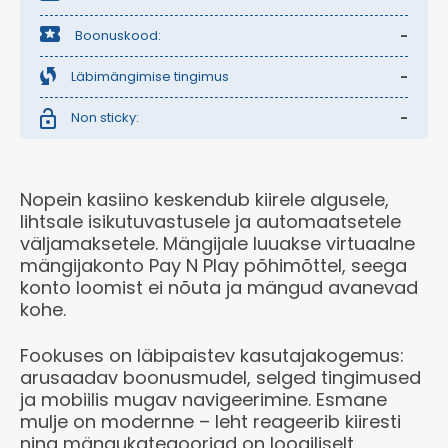
Boonuskood:
-
Läbimängimise tingimus
-
Non sticky:
-
Nopein kasiino keskendub kiirele algusele,
lihtsale isikutuvastusele ja automaatsetele
väljamaksetele. Mängijale luuakse virtuaalne
mängijakonto Pay N Play põhimõttel, seega
konto loomist ei nõuta ja mängud avanevad
kohe.
Fookuses on läbipaistev kasutajakogemus:
arusaadav boonusmudel, selged tingimused
ja mobiilis mugav navigeerimine. Esmane
mulje on modernne – leht reageerib kiiresti
ning mängukategooriad on loogiliselt