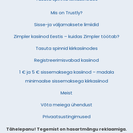
Mis on Trustly?
Sisse-ja väljamaksete limiidid
Zimpler kasiinod Eestis – kuidas Zimpler töötab?
Tasuta spinnid kiirkasiinodes
Registreerimisvabad kasiinod
1 € ja 5 € sissemaksega kasiinod – madala
minimaalse sissemaksega kiirkasiinod
Meist
Võta meiega ühendust
Privaatsustingimused
Tähelepanu! Tegemist on hasartmängu reklaamiga.