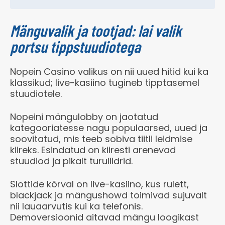
Mänguvalik ja tootjad: lai valik
portsu tippstuudiotega
Nopein Casino valikus on nii uued hitid kui ka
klassikud; live-kasiino tugineb tipptasemel
stuudiotele.
Nopeini mängulobby on jaotatud
kategooriatesse nagu populaarsed, uued ja
soovitatud, mis teeb sobiva tiitli leidmise
kiireks. Esindatud on kiiresti arenevad
stuudiod ja pikalt turuliidrid.
Slottide kõrval on live-kasiino, kus rulett,
blackjack ja mängushowd toimivad sujuvalt
nii lauaarvutis kui ka telefonis.
Demoversioonid aitavad mängu loogikast