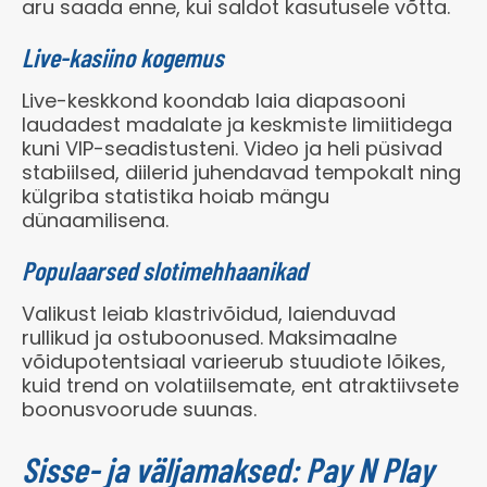
aru saada enne, kui saldot kasutusele võtta.
Live-kasiino kogemus
Live-keskkond koondab laia diapasooni
laudadest madalate ja keskmiste limiitidega
kuni VIP-seadistusteni. Video ja heli püsivad
stabiilsed, diilerid juhendavad tempokalt ning
külgriba statistika hoiab mängu
dünaamilisena.
Populaarsed slotimehhaanikad
Valikust leiab klastrivõidud, laienduvad
rullikud ja ostuboonused. Maksimaalne
võidupotentsiaal varieerub stuudiote lõikes,
kuid trend on volatiilsemate, ent atraktiivsete
boonusvoorude suunas.
Sisse- ja väljamaksed: Pay N Play