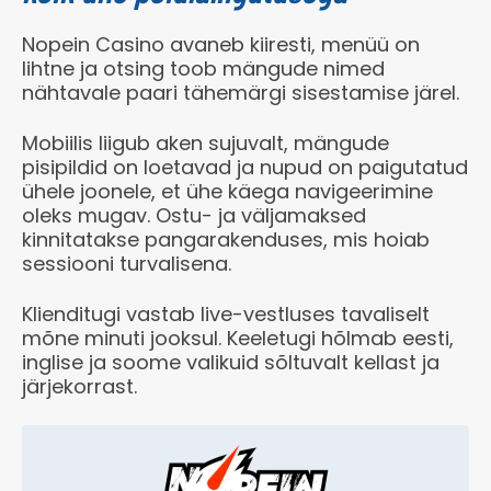
Nopein Casino avaneb kiiresti, menüü on
lihtne ja otsing toob mängude nimed
nähtavale paari tähemärgi sisestamise järel.
Mobiilis liigub aken sujuvalt, mängude
pisipildid on loetavad ja nupud on paigutatud
ühele joonele, et ühe käega navigeerimine
oleks mugav. Ostu- ja väljamaksed
kinnitatakse pangarakenduses, mis hoiab
sessiooni turvalisena.
Klienditugi vastab live-vestluses tavaliselt
mõne minuti jooksul. Keeletugi hõlmab eesti,
inglise ja soome valikuid sõltuvalt kellast ja
järjekorrast.