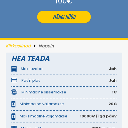
100€
MÄNGI NÜÜD
Kiirkasiinod
Nopein
HEA TEADA
Maksuvaba
Jah
Pay'n'play
Jah
Minimaalne sissemakse
1€
Minimaalne väljamakse
20€
Maksimaalne väljamakse
10000€ / iga päev