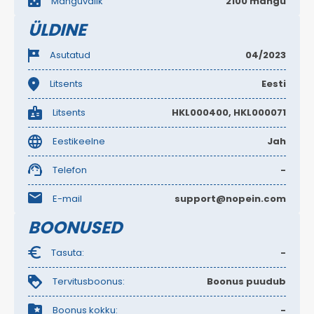
Mänguvalik
2100 mängu
ÜLDINE
Asutatud
04/2023
Litsents
Eesti
Litsents
HKL000400, HKL000071
Eestikeelne
Jah
Telefon
-
E-mail
support@nopein.com
BOONUSED
Tasuta:
-
Tervitusboonus:
Boonus puudub
Boonus kokku:
-