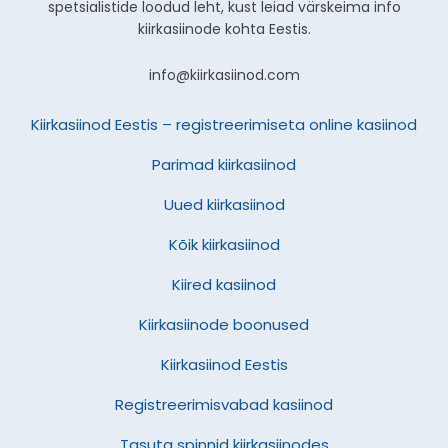
spetsialistide loodud leht, kust leiad värskeima info
kiirkasiinode kohta Eestis.
info@kiirkasiinod.com
Kiirkasiinod Eestis – registreerimiseta online kasiinod
Parimad kiirkasiinod
Uued kiirkasiinod
Kõik kiirkasiinod
Kiired kasiinod
Kiirkasiinode boonused
Kiirkasiinod Eestis
Registreerimisvabad kasiinod
Tasuta spinnid kiirkasiinodes