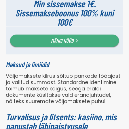
Min sissemakse 1€.
Sissemakseboonus 100% kuni
100€
MÄNGI NÜÜD
Maksud ja limiidid
Väljamaksete kiirus sõltub pankade tööajast
ja valitud summast. Standardne identimine
toimub maksete käigus, seega eraldi
dokumente küsitakse vaid erandjuhtudel,
näiteks suuremate väljamaksete puhul.
Turvalisus ja litsents: kasiino, mis
panustab läbipaistvusele