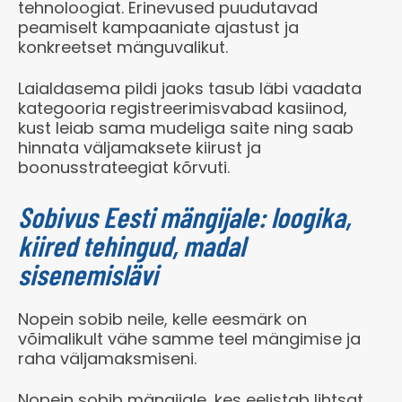
tehnoloogiat. Erinevused puudutavad
peamiselt kampaaniate ajastust ja
konkreetset mänguvalikut.
Laialdasema pildi jaoks tasub läbi vaadata
kategooria
registreerimisvabad kasiinod
,
kust leiab sama mudeliga saite ning saab
hinnata väljamaksete kiirust ja
boonusstrateegiat kõrvuti.
Sobivus Eesti mängijale: loogika,
kiired tehingud, madal
sisenemislävi
Nopein sobib neile, kelle eesmärk on
võimalikult vähe samme teel mängimise ja
raha väljamaksmiseni.
Nopein sobib mängijale, kes eelistab lihtsat