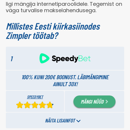
ligi mängija internetiparoolidele. Tegemist on
väga turvalise makselahendusega.
Millistes Eesti kiirkasiinodes
Zimpler töötab?
1
100% KUNI 200€ BOONUST. LÄBIMÄNGIMINE
AINULT 30X!
SPEEDYBET
MÄNGI NÜÜD
NÄITA LISAINFOT