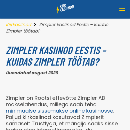
Kiirkasiinod
Zimpler kasiinod Eestis – kuidas
Zimpler töötab?
ZIMPLER KASIINOD EESTIS –
KUIDAS ZIMPLER TÖÖTAB?
Uuendatud august 2026
Zimpler on Rootsi ettevõtte Zimpler AB
makselahendus, millega saab teha
minimaalse sissemakse online kasiinosse
.
Paljud kiirkasiinod kasutavad Zimplerit
sarnaselt Trustlyga, et mängija saaks sisse
logida otse internetipanga kaudu.