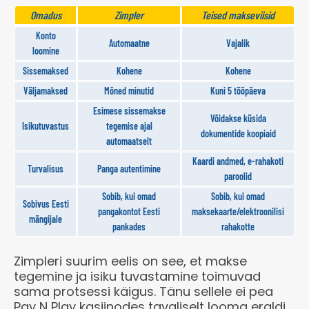
Omadus
Zimpler
Teised makseviisid
Konto
Automaatne
Vajalik
loomine
Sissemaksed
Kohene
Kohene
Väljamaksed
Mõned minutid
Kuni 5 tööpäeva
Esimese sissemakse
Võidakse küsida
Isikutuvastus
tegemise ajal
dokumentide koopiaid
automaatselt
Kaardi andmed, e-rahakoti
Turvalisus
Panga autentimine
paroolid
Sobib, kui omad
Sobib, kui omad
Sobivus Eesti
pangakontot Eesti
maksekaarte/elektroonilisi
mängijale
pankades
rahakotte
Zimpleri suurim eelis on see, et makse
tegemine ja isiku tuvastamine toimuvad
sama protsessi käigus. Tänu sellele ei pea
Pay N Play kasiinodes tavaliselt looma eraldi