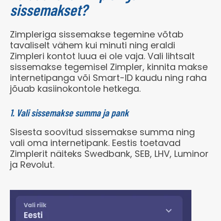
Maksuvaba
Jah
sissemakset?
Tasuta:
–
Asutatud
06/2024
Pay’n’play
Jah
Tervitusboonus:
20€ / 200 ts
Litsents
Eesti
Zimpleriga sissemakse tegemine võtab
Minimaalne sissemakse
20€
tavaliselt vähem kui minuti ning eraldi
Boonus kokku:
200 ts
Litsents
Zimpleri kontot luua ei ole vaja. Vali lihtsalt
HKT000080, HKT000081, HKL000444, HKL000458
Minimaalne väljamakse
20€
sissemakse tegemisel Zimpler, kinnita makse
Boonuskood:
–
internetipanga või Smart-ID kaudu ning raha
Eestikeelne
–
Maksimaalne väljamakse
Piiramatu
jõuab kasiinokontole hetkega.
Läbimängimise tingimus
–
Telefon
–
Mänguvalik
2500 mängu
Non sticky:
–
1. Vali sissemakse summa ja pank
E-mail
klienditugi
ÜLDINE
@epicbet.com
Sisesta soovitud sissemakse summa ning
MÄNGI NÜÜD
Asutatud
07/2021
vali oma internetipank. Eestis toetavad
BOONUSED
Zimplerit näiteks Swedbank, SEB, LHV, Luminor
Litsents
Eesti
ja Revolut.
Tasuta:
–
Litsents
HKL000359, HKT000059
Tervitusboonus:
10%:n cashback
Eestikeelne
–
Boonus kokku:
–