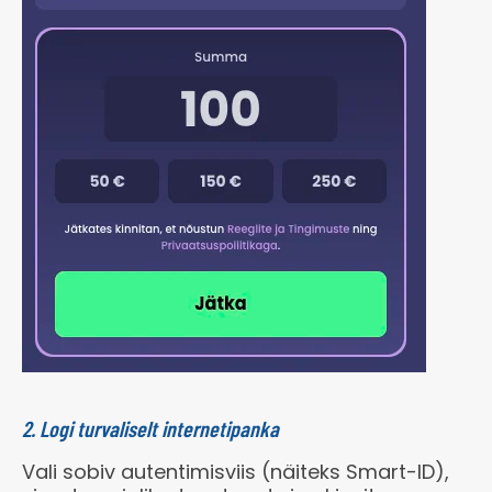
Telefon
–
Boonuskood:
–
E-mail
–
Läbimängimise tingimus
–
BOONUSED
Non sticky:
–
Tasuta:
–
MÄNGI NÜÜD
Tervitusboonus:
20€ / 200 ts
Boonus kokku:
200 ts
Boonuskood:
–
Läbimängimise tingimus
1x (Dep+Boonus)
Non sticky:
–
MÄNGI NÜÜD
2. Logi turvaliselt internetipanka
Vali sobiv autentimisviis (näiteks Smart-ID),