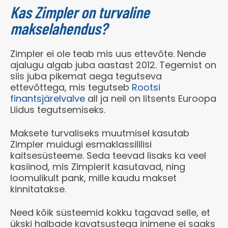
Kas Zimpler on turvaline
makselahendus?
Zimpler ei ole teab mis uus ettevõte. Nende
ajalugu algab juba aastast 2012. Tegemist on
siis juba pikemat aega tegutseva
ettevõttega, mis tegutseb
Rootsi
finantsjärelvalve
all ja neil on litsents Euroopa
Liidus tegutsemiseks.
Maksete turvaliseks muutmisel kasutab
Zimpler muidugi esmaklassililisi
kaitsesüsteeme. Seda teevad lisaks ka veel
kasiinod, mis Zimplerit kasutavad, ning
loomulikult pank, mille kaudu makset
kinnitatakse.
Need kõik süsteemid kokku tagavad selle, et
ükski halbade kavatsustega inimene ei saaks