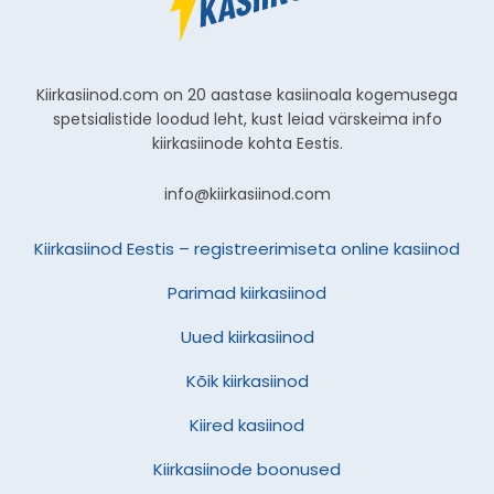
Kiirkasiinod.com on 20 aastase kasiinoala kogemusega
spetsialistide loodud leht, kust leiad värskeima info
kiirkasiinode kohta Eestis.
info@kiirkasiinod.com
Kiirkasiinod Eestis – registreerimiseta online kasiinod
Parimad kiirkasiinod
Uued kiirkasiinod
Kõik kiirkasiinod
Kiired kasiinod
Kiirkasiinode boonused