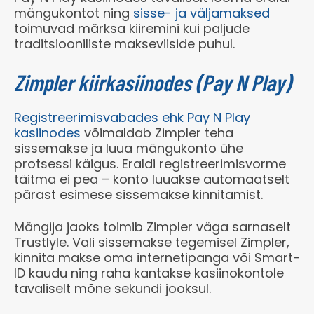
mängukontot ning
sisse- ja väljamaksed
toimuvad märksa kiiremini kui paljude
traditsiooniliste makseviiside puhul.
Zimpler kiirkasiinodes (Pay N Play)
Registreerimisvabades ehk Pay N Play
kasiinodes
võimaldab Zimpler teha
sissemakse ja luua mängukonto ühe
protsessi käigus. Eraldi registreerimisvorme
täitma ei pea – konto luuakse automaatselt
pärast esimese sissemakse kinnitamist.
Mängija jaoks toimib Zimpler väga sarnaselt
Trustlyle. Vali sissemakse tegemisel Zimpler,
kinnita makse oma internetipanga või Smart-
ID kaudu ning raha kantakse kasiinokontole
tavaliselt mõne sekundi jooksul.