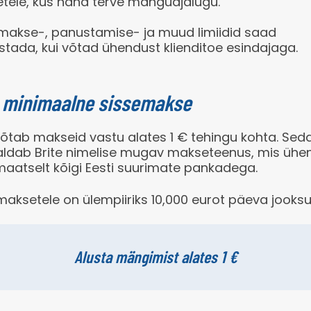
tele, kus näha terve mänguajalugu.
makse-, panustamise- ja muud limiidid saad
stada, kui võtad ühendust klienditoe esindajaga.
o minimaalne sissemakse
 võtab makseid vastu alates 1 € tehingu kohta. Sed
ldab Brite nimelise mugav makseteenus, mis ühe
aatselt kõigi Eesti suurimate pankadega.
maksetele on ülempiiriks 10,000 eurot päeva jooksul
Alusta mängimist alates 1 €