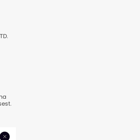
TD.
aha
sest.