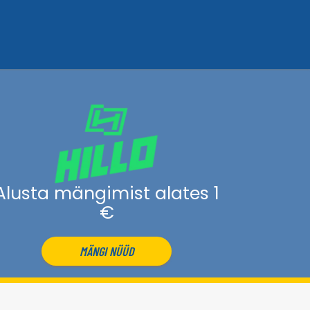
Alusta mängimist alates 1
€
MÄNGI NÜÜD