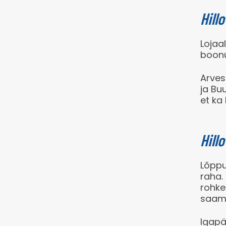
Hill
Lojaa
boonu
Arves
ja Bu
et ka 
Hill
Lõpp
raha. 
rohke
saam
Igapä