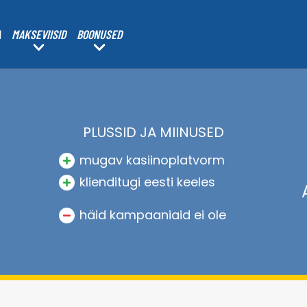
A
MAKSEVIISID
BOONUSED
PLUSSID JA MIINUSED
mugav kasiinoplatvorm
klienditugi eesti keeles
häid kampaaniaid ei ole