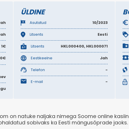
ÜLDINE
B
Jah
Asutatud
10/2023
Jah
Litsents
Eesti
1€
Litsents
HKL000400, HKL000071
20€
Eestikeelne
Jah
Telefon
-
äev
E-mail
-
ngu
.com on natuke naljaka nimega Soome online kasiin
ohaldatud sobivaks ka Eesti mängusõprade jaoks.