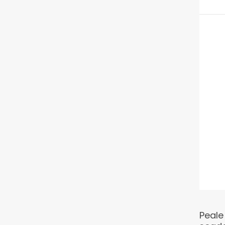
Peale