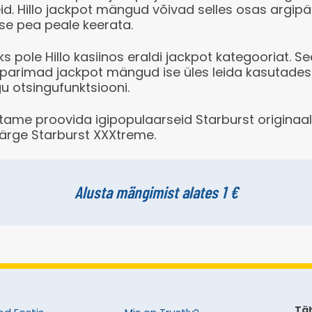
id. Hillo jackpot mängud võivad selles osas argip
se pea peale keerata.
ks pole Hillo kasiinos eraldi jackpot kategooriat. S
 parimad jackpot mängud ise üles leida kasutades
 otsingufunktsiooni.
tame proovida igipopulaarseid Starburst originaali
 järge Starburst XXXtreme.
Alusta mängimist alates 1 €
Tä